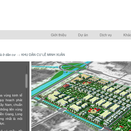
Giới thiệu
Dự án
Dịch vụ
Khá
à ở dân cư
KHU DÂN CƯ LÊ MINH XUÂN
a vùng kinh tế
quy hoạch phát
 Tây Nam, chuẩn
 thông liên vùng
Tiền Giang, Long
ng nhất là môi
lực.