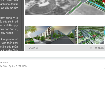
ã có nhiều đất
thành phố đầu tư
ự án đầu tư xây
 xây dựng tỷ lệ
rúc của đồ án sẽ
ác chỉ tiêu quy
của các đơn vị,
c quy hoạch.
thời gian tới sẽ
 Việc triển khai
 nhằm góp phần
Quay lại
Tất cả dự
g và huyện Bình
hánh, TP. Hồ
oration
Thị Sáu, Quận 3, TP.HCM
T