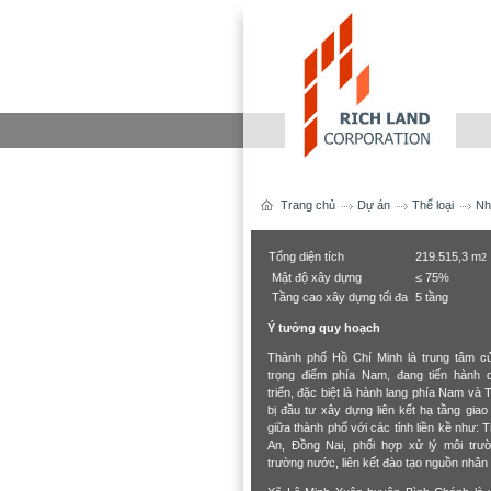
Trang chủ
Dự án
Thể loại
Nh
Tổng diện tích
219.515,3 m
2
Mật độ xây dựng
≤ 75%
Tầng cao xây dựng tối đa
5 tầng
Ý tưởng quy hoạch
Thành phố Hồ Chí Minh là trung tâm củ
trọng điểm phía Nam, đang tiến hành 
triển, đặc biệt là hành lang phía Nam và
bị đầu tư xây dựng liên kết hạ tầng giao
giữa thành phố với các tỉnh liền kề như: 
An, Đồng Nai, phối hợp xử lý môi trườ
trường nước, liên kết đào tạo nguồn nhân 