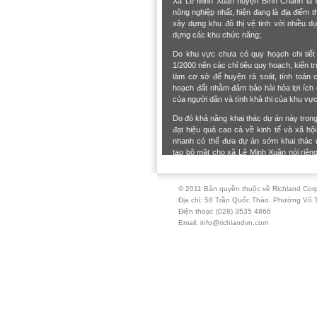
Xã Lê Minh Xuân huyện Bình Chánh là x
nông nghiệp nhất, hiện đang là địa điểm 
xây dựng khu đô thị vệ tinh với nhiều d
dựng các khu chức năng;
Do khu vực chưa có quy hoạch chi tiết
1/2000 nên các chỉ tiêu quy hoạch, kiến t
làm cơ sở để huyện rà soát, tính toán c
hoạch đất nhằm đảm bảo hài hòa lợi ích 
của người dân và tính khả thi của khu vự
Do đó khả năng khai thác dự án này trong 
đạt hiệu quả cao cả về kinh tế và xã hội.
nhanh có thể đưa dự án sớm khai thác
tạo bộ mặt cho xã Lê Minh Xuân nói riên
Chánh nói chung.
Địa điểm: Xã Lê Minh Xuân, Huyện Bình C
© 2011 Bản quyền thuộc về Richland Corp
Chí Minh
Địa chỉ: 58 Trần Quốc Thảo, Phường Võ 
Điện thoại: (028) 3535 4866
Chủ đầu tư: Công ty Cổ phần Quốc tế C&
Email: info@richlandvn.com
C.ty Richland là nhà tư vấn chính